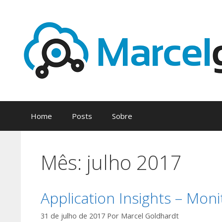
Pular
para
o
conteúdo
Home
Posts
Sobre
Mês:
julho 2017
Application Insights – Mo
31 de julho de 2017
Por
Marcel Goldhardt