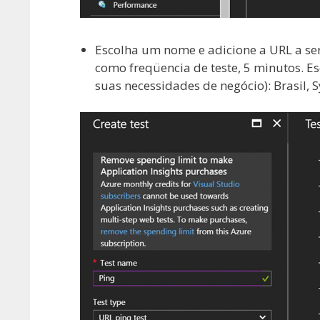
Escolha um nome e adicione a URL a ser
como freqüencia de teste, 5 minutos. E
suas necessidades de negócio): Brasil, 