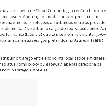
ura a respeito de Cloud Computing, o cenário híbrido é
rte na nuvem. Abordagem muito comum, presente em
te movimento. E soluções distribuídas entre os provedo
 implementar? Distribuir a carga do seu website entre Az
performance (latência) ou até mesmo implementar
failo
entra um de meus serviços preferidos no Azure: o
Traffic
stribuir o tráfego entre endpoints localizados em difere
e não atua como proxy ou gateway: apenas direciona os
ndo” o trafégo entre eles.