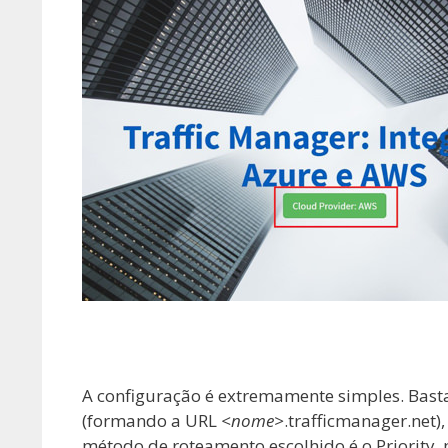
A configuração é extremamente simples. Bast
(formando a URL
<nome>
.trafficmanager.net)
método de roteamento escolhido é o Priority,